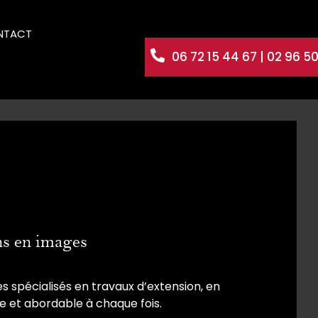
NTACT
06 72 15 44 67
|
02 96 50
ns en images
es spécialisés en travaux d’extension, en
e et abordable à chaque fois.