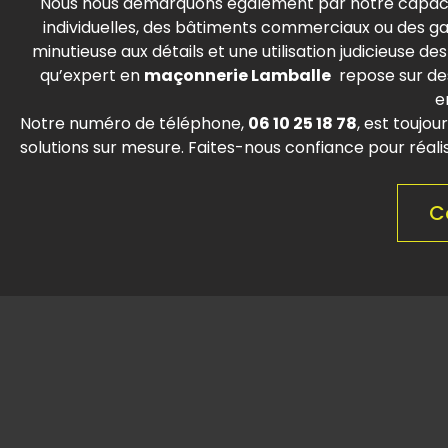
Nous nous démarquons également par notre capacité
individuelles, des bâtiments commerciaux ou des g
minutieuse aux détails et une utilisation judicieuse d
qu’expert en
maçonnerie
Lamballe
repose sur de
e
Notre numéro de téléphone,
06 10 25 18 78
, est toujou
solutions sur mesure. Faites-nous confiance pour réali
C