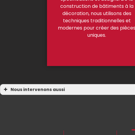
construction de bâtiments à la
décoration, nous utilisons des
techniques traditionnelles et
modernes pour créer des pièce
uniques.
Nous intervenons aussi
Maçonnerie
Maçonnerie Erquy
Maçonnerie Fréhel
Maçonnerie Matignon
Maçonnerie Saint-Cast-le-Guildo
Maçonnerie Pléneuf-Val-André
Maçonnerie Pommeret
Maçonnerie Plancoët
Maçonnerie Plérin