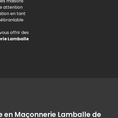
des maisons
e attention
ation en tant
nébranlable
vous offrir des
rie Lamballe
re en Maçonnerie Lamballe de